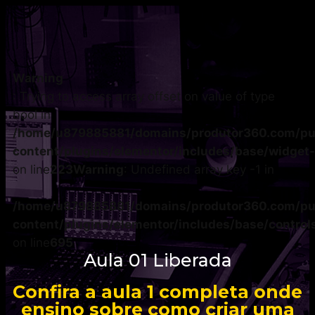
Warning
: Trying to access array offset on value of type
bool in
/home/u879885881/domains/produtor360.com/pu
content/plugins/elementor/includes/base/widget
on line
223
Warning
: Undefined array key -1 in
/home/u879885881/domains/produtor360.com/pu
content/plugins/elementor/includes/base/control
on line
695
Aula 01 Liberada
Confira a aula 1 completa onde
ensino sobre como criar uma